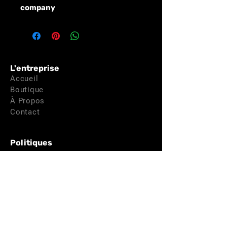
company
L'entreprise
Accueil
Boutique
À Propos
Contact
Politiques
Termes et conditions
Politique de confidentialité
Politique de livraison
Politique de remboursement
Politique de cookies
Mentions légales