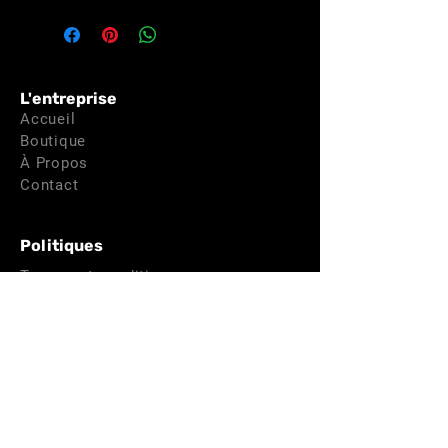
L'entreprise
Accueil
Boutique
À Propos
Contact
Politiques
Termes et conditions
Politique de confidentialité
Politique de livraison
Politique de remboursement
Politique de cookies
Mentions légales
Nous Contacter